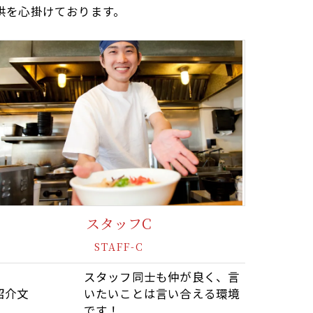
供を心掛けております。
スタッフC
STAFF-C
スタッフ同士も仲が良く、言
紹介文
いたいことは言い合える環境
です！