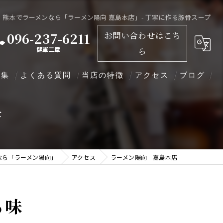
熊本でラーメンなら「ラーメン陽向 嘉島本店」- 丁寧に作る豚骨スープ
096-237-6211
お問い合わせはこち
健軍二章
ら
募集
よくある質問
当店の特徴
アクセス
ブログ
店
佐賀ラーメン
ラーメン陽向 嘉島本店
豚骨スープ
ラーメン陽向 二章 健軍
なら「ラーメン陽向」
アクセス
ラーメン陽向 嘉島本店
佐賀一番海苔
コストコ
る味
イオン